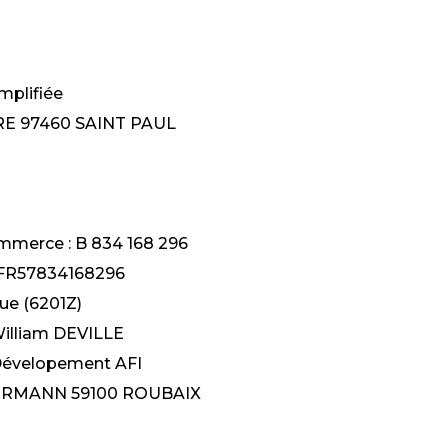
implifiée
RE 97460 SAINT PAUL
ommerce : B 834 168 296
 FR57834168296
ue (6201Z)
 William DEVILLE
 Dévelopement AFI
LLERMANN 59100 ROUBAIX